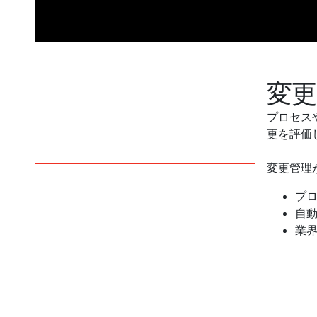
変
プロセス
更を評価
変更管理
プ
自
業